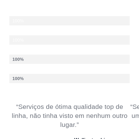
Profissionalismo
100%
Experiência
100%
Design
100%
Execução
100%
“Serviços de ótima qualidade top de
“S
linha, não tinha visto em nenhum outro
um
lugar.”